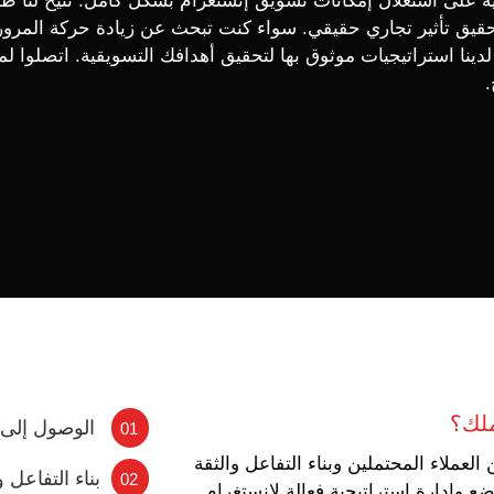
رية على استغلال إمكانات تسويق إنستغرام بشكل كامل. تتيح لنا طر
لتحقيق تأثير تجاري حقيقي. سواء كنت تبحث عن زيادة حركة المرو
 لدينا استراتيجيات موثوق بها لتحقيق أهدافك التسويقية. اتصلوا ل
.
ملك؟
الوصول إلى ع
01
ملاء المحتملين وبناء التفاعل والثقة
بناء التفاعل
02
ع وإدارة استراتيجية فعالة لإنستغرام